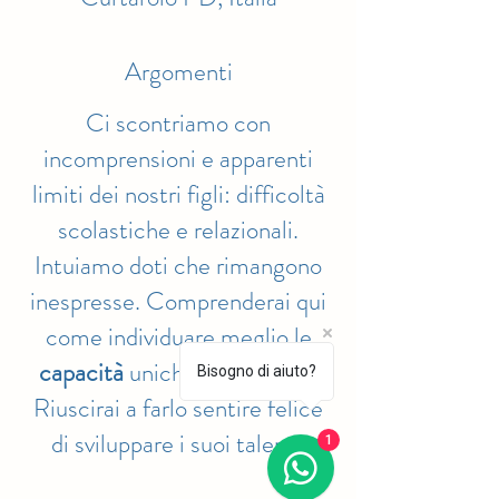
Argomenti
Ci scontriamo con
incomprensioni e apparenti
limiti dei nostri figli: difficoltà
scolastiche e relazionali.
Intuiamo doti che rimangono
inespresse. Comprenderai qui
come individuare meglio le
capacità
uniche di tuo figlio.
Bisogno di aiuto?
Riuscirai a farlo sentire felice
di sviluppare i suoi talenti,
1
accrescere l’
autostima
e