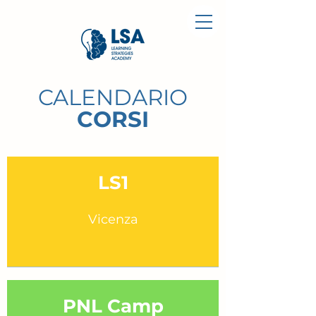
CALENDARIO
COR
SI
LS1
Vicenza
PNL Camp