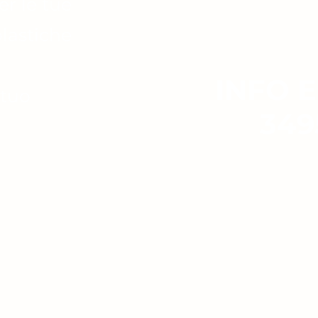
er le tue
olastiche
INFO E
 tuo
349