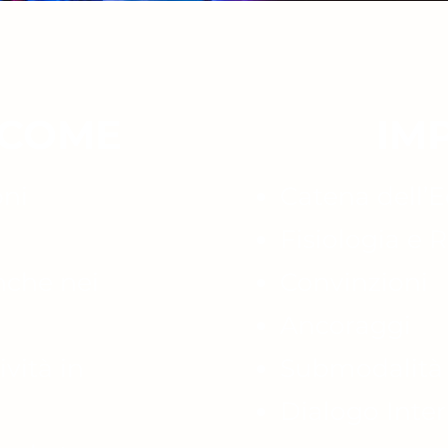
 COME
IM
oni
Catena dell’E
Fisiologia e 
nche nei
Convinzioni
Ancoraggi
vità in
Submodalità
Dialogo Inte