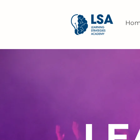
Hom
LE