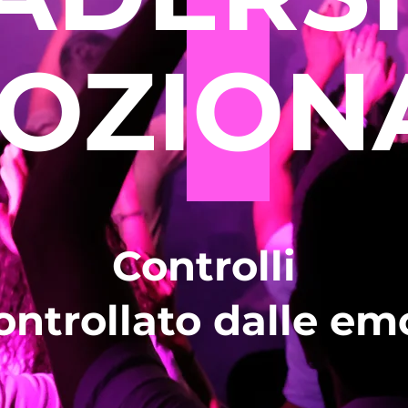
1
OZION
Controlli
controllato dalle em