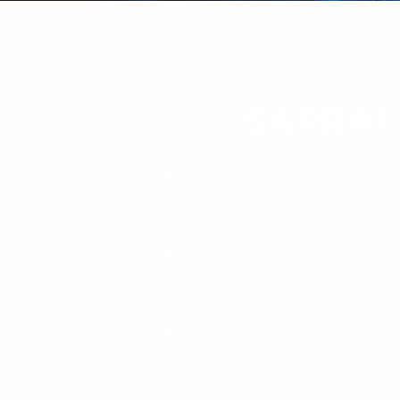
SAPRAI
Costruire Convinzi
Potenzianti
Rimanere lucido a
momenti di stress
Gestire la tua emoti
ogni situazione