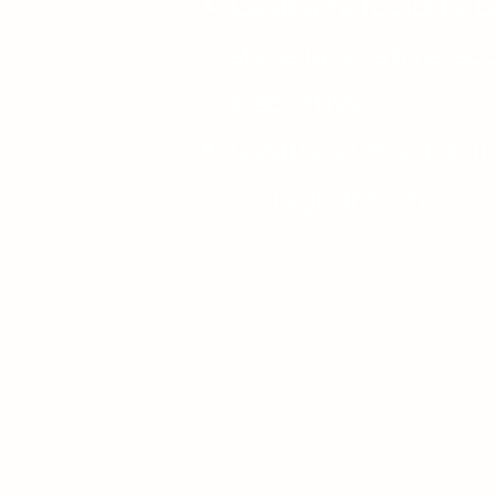
Costruire lucidità p
sfide lavorative, sc
e sportive
Gestire al meglio il
dialogo interno