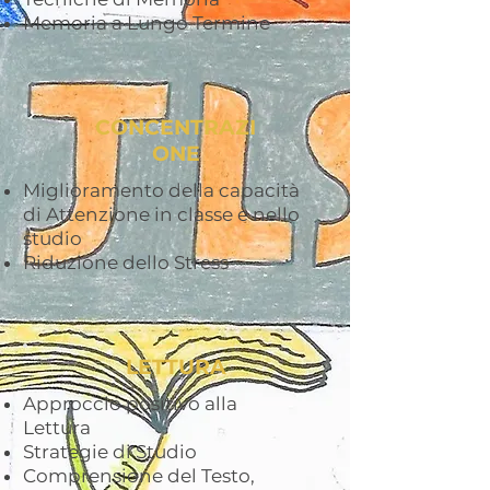
Memoria a Lungo Termine
CONCENTRAZI
ONE
Miglioramento della capacità
di Attenzione in classe e nello
studio
Riduzione dello Stress
LETTURA
Approccio positivo alla
Lettura
Strategie di Studio
Comprensione del Testo,