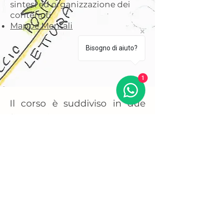
sintesi ed organizzazione dei
contenuti
Mappe Mentali
Bisogno di aiuto?
1
Il corso è suddiviso in due
fine settimana.
Ogni partecipante ha inoltre
a sua disposizione 10 ore per
gli incontri individuali con un
Assistente personale che lo
indirizzerà nell’applicazione
del metodo.